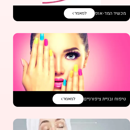
מכשיר המד-אופ
למאמר
טיפוח ובניית ציפורניים
למאמר