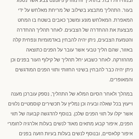
ובמהירות רבה. בתהליך זה מוזרק פיגמנט צבע אשר נספג
בעור. התהליך מתבצע בשילוב של מריחת מאלחש על ידי
המאפרת. המאלחש מונע ומשכך כאבים בשטח בו המחט
מבצעת את ההחדרה של הצבעים. לאחר תהליך ההחדרה
והטמעת הצבעים, ניתן יהיה להבחין באדמומיות ונפחית קלה
באזור, שהם הליך טבעי אשר עובר על הפנים כתוצאה
מההזרקה. לאחר כשבוע יחל תהליך של קילוף העור בפנים וכן
ניתן יהיה כבר להבחין בשינוי החזותי ותווי הפנים המודגשים
והמאופרים.
במהלך ולאחר הסיום המלא של התהליך, נספק עוברכן מענה
וייעוץ בכל שאלה ובעיה וכן נמליץ על תכשירים קוסמטיים נלווים
אשר יקלו על תווי הפנים שלכן. בנוסף להדגשה קבועה של תווי
הפנים, איפור קבוע מתאים מאוד לנשים בעלות אלרגיה לחומרי
איפור קלאסיים, ובנוסף לנשים בעלות בעיות הזעה בפנים